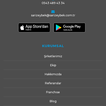
0543 489 43 34
sarizeybek@sarizeybek.com.tr
KURUMSAL
Şirketlerimiz
Ekip
Hakkımızda
Referanslar
Franchıse
Blog