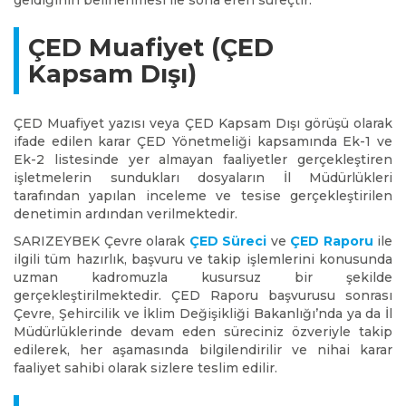
geldiğinin belirlenmesi ile sona eren süreçtir.
ÇED Muafiyet (ÇED
Kapsam Dışı)
ÇED Muafiyet yazısı veya ÇED Kapsam Dışı görüşü olarak
ifade edilen karar ÇED Yönetmeliği kapsamında Ek-1 ve
Ek-2 listesinde yer almayan faaliyetler gerçekleştiren
işletmelerin sundukları dosyaların İl Müdürlükleri
tarafından yapılan inceleme ve tesise gerçekleştirilen
denetimin ardından verilmektedir.
SARIZEYBEK Çevre olarak
ÇED Süreci
ve
ÇED Raporu
ile
ilgili tüm hazırlık, başvuru ve takip işlemlerini konusunda
uzman kadromuzla kusursuz bir şekilde
gerçekleştirilmektedir. ÇED Raporu başvurusu sonrası
Çevre, Şehircilik ve İklim Değişikliği Bakanlığı’nda ya da İl
Müdürlüklerinde devam eden süreciniz özveriyle takip
edilerek, her aşamasında bilgilendirilir ve nihai karar
faaliyet sahibi olarak sizlere teslim edilir.