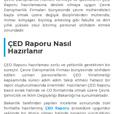
Raporu hazırlamasına destek olmaya uygun Çevre
Danışmanlık Firmaları bünyesinde çevre mühendisleri
başta olmak üzere değişik disiplinlerden mühendis,
mimar, kimyager, biyolog, arkeolog gibi fakülte ve dört
yıllık yüksek okul bitirmiş personel istihdam etmek
zorundadır.
ÇED Raporu Nasıl
Hazırlanır
ÇED Raporu hazırlaması zorlu ve yetkinlik gerektiren bir
süreçtir. Çevre Danışmanlık Firması bünyesinde istihdam
edilen uzman personellerin ÇED Yönetmeliği
kapsamında süreci adım adım takip etmesi hatasız bir
rapor oluşturulmasında önemlidir. Hazırlanan ÇED Raporu
basılı evrak halinde ve CD formatında olmak üzere Çevre,
Şehircilik ve İklim Değişikliği Bakanlığı’na sunulmaktadır.
Bakanlık tarafından yapılan inceleme sonucunda özel
formatta hazırlanmış
ÇED Raporu
prosedüre uygundur
şeklinde bir dönüş olması halinde projenin yürütüldüğü