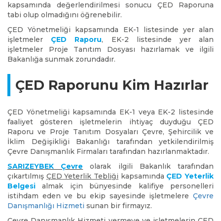
kapsamında değerlendirilmesi sonucu ÇED Raporuna
tabi olup olmadığını öğrenebilir.
ÇED Yönetmeliği kapsamında EK-1 listesinde yer alan
işletmeler
ÇED Raporu
, EK-2 listesinde yer alan
işletmeler Proje Tanıtım Dosyası hazırlamak ve ilgili
Bakanlığa sunmak zorundadır.
ÇED Raporunu Kim Hazırlar
ÇED Yönetmeliği kapsamında EK-1 veya EK-2 listesinde
faaliyet gösteren işletmelerin ihtiyaç duyduğu ÇED
Raporu ve Proje Tanıtım Dosyaları Çevre, Şehircilik ve
İklim Değişikliği Bakanlığı tarafından yetkilendirilmiş
Çevre Danışmanlık Firmaları tarafından hazırlanmaktadır.
SARIZEYBEK Çevre
olarak ilgili Bakanlık tarafından
çıkartılmış
ÇED Yeterlik Tebliği
kapsamında
ÇED Yeterlik
Belgesi
almak için bünyesinde kalifiye personelleri
istihdam eden ve bu ekip sayesinde işletmelere
Çevre
Danışmanlığı Hizmeti
sunan bir firmayız.
Çevre Danışmanlık Hizmeti vermeye ve işletmelerin ÇED