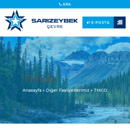
ARA
E-POSTA
TMGD
Anasayfa
»
Diğer Faaliyetlerimiz
»
TMGD