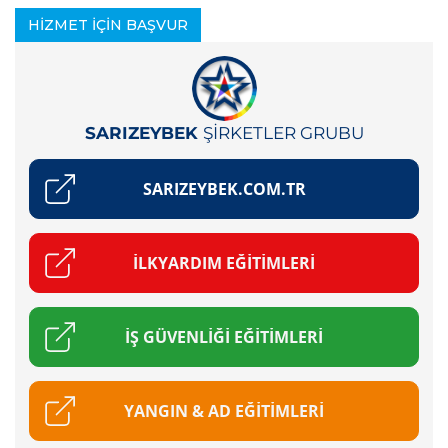
HİZMET İÇİN BAŞVUR