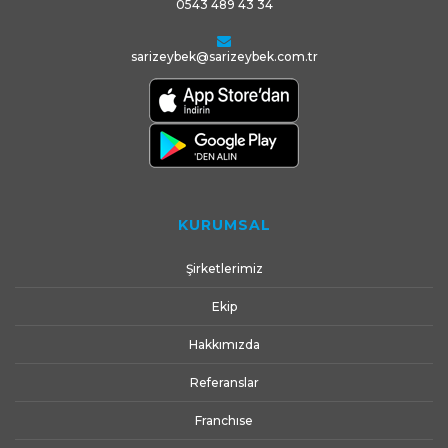
0543 489 43 34
sarizeybek@sarizeybek.com.tr
KURUMSAL
Şirketlerimiz
Ekip
Hakkımızda
Referanslar
Franchıse