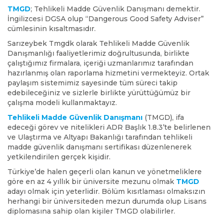
TMGD
; Tehlikeli Madde Güvenlik Danışmanı demektir.
İngilizcesi DGSA olup “Dangerous Good Safety Adviser”
cümlesinin kısaltmasıdır.
Sarızeybek Tmgdk olarak Tehlikeli Madde Güvenlik
Danışmanlığı faaliyetlerimiz doğrultusunda, birlikte
çalıştığımız firmalara, içeriği uzmanlarımız tarafından
hazırlanmış olan raporlama hizmetini vermekteyiz. Ortak
paylaşım sistemimiz sayesinde tüm süreci takip
edebileceğiniz ve sizlerle birlikte yürüttüğümüz bir
çalışma modeli kullanmaktayız.
Tehlikeli Madde Güvenlik Danışmanı
(TMGD), ifa
edeceği görev ve nitelikleri ADR Başlık 1.8.3’te belirlenen
ve Ulaştırma ve Altyapı Bakanlığı tarafından tehlikeli
madde güvenlik danışmanı sertifikası düzenlenerek
yetkilendirilen gerçek kişidir.
Türkiye’de halen geçerli olan kanun ve yönetmeliklere
göre en az 4 yıllık bir üniversite mezunu olmak
TMGD
adayı olmak için yeterlidir. Bölüm kısıtlaması olmaksızın
herhangi bir üniversiteden mezun durumda olup Lisans
diplomasına sahip olan kişiler TMGD olabilirler.